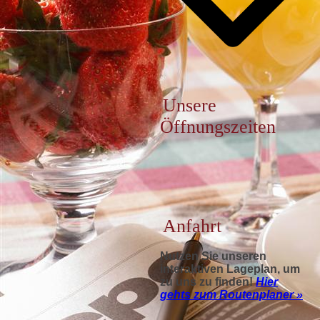
Unsere
Öffnungszeiten
Anfahrt
Nutzen Sie unseren
interaktiven La­ge­plan, um
zu uns zu finden!
Hier
gehts zum Routenplaner »