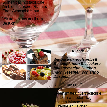
Sinnen das nostalgische
Ambiente unserer Räume.
Eben Atmosphäre pur.
Wir freuen uns auf Ihren
Besuch!
Kuchen
Wir backen noch selbst!
Bei uns finden Sie leckere,
hausgemachte Kuchen
nach Rezepten von anno
Dazumal.
Und für unsere Gäste mit
einer
Lebensmittelunverträglichkei
t backen wir jeden Tag
frischen laktose- und
glutenfreien Kuchen!