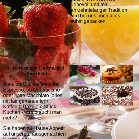
Liebevoll und mit
jahrzehntelanger Tradition
wird bei uns noch alles
selbst gebacken.
Sie werden den Unterschied
schmecken!
Also, ob Milchkaffee oder
Espresso, ob Cappuccino
oder Latte Macchiato (alles
mit fair gehandeltem
Kaffee!).
Dazu ein Stück
Kuchen - was braucht man
mehr?
Sie haben zu Hause Appetit
auf unseren haus­gemachten