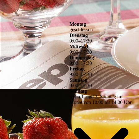
Montag
geschlossen
Dienstag
9
:
00
–
17
:
30
Mittwoch
9
:
00
–
17
:
30
Donnerstag
9
:
00
–
17
:
30
Freitag
9
:
00
–
17
:
30
Samstag
9
:
00
–
17
:
30
Sonntag
jeden 1. und 3. Sonntag im
Monat von 10.00 bis 14.00 Uhr