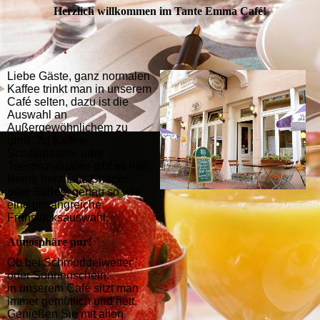
Herzlich willkommen im Tante Emma Café!
Liebe Gäste, ganz normalen
Kaffee trinkt man in unserem
Café selten, dazu ist die
Auswahl an
Außergewöhnlichem zu
groß. Zu Kaffee-,
Schokoladen- oder
Teespezialitäten gibt es hier
kleine herzhafte Snacks
oder Süßes, genau so wie
eine umfangreiche
Frühstücksauswahl.
Atmosphäre pur!
Ob bei Schmuddelwetter
oder Sonnenschein:
in unserem Café sitzt man
immer gemütlich und nett.
Genießen Sie mit allen