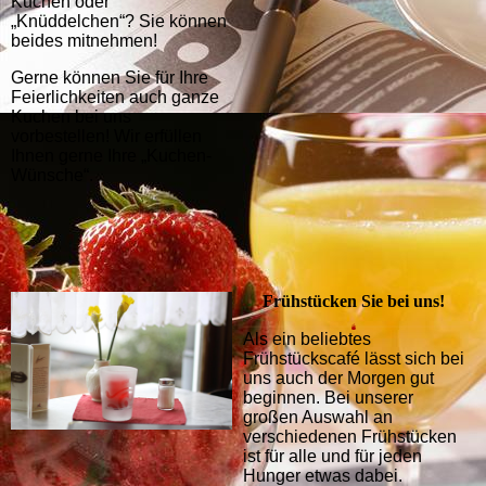
Kuchen oder
„Knüddelchen“? Sie können
beides mitnehmen!
Gerne können Sie für Ihre
Feierlichkeiten auch ganze
Kuchen bei uns
vorbestellen! Wir erfüllen
Ihnen gerne Ihre „Kuchen-
Wünsche“.
Frühstücken Sie bei uns!
Als ein beliebtes
Frühstückscafé lässt sich bei
uns auch der Morgen gut
beginnen. Bei unserer
großen Auswahl an
verschiedenen Frühstücken
ist für alle und für jeden
Hunger etwas dabei.