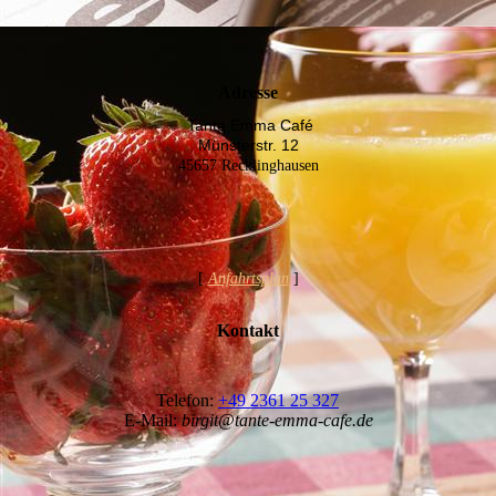
Adresse
Tante Emma Café
Münsterstr. 12
45657 Recklinghausen
[
Anfahrtsplan
]
Kontakt
Telefon:
+49 2361 25 327
E-Mail:
birgit@tante-emma-cafe.de