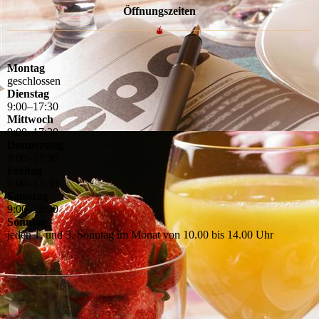
Öffnungszeiten
Montag
geschlossen
Dienstag
9
:
00
–
17
:
30
Mittwoch
9
:
00
–
17
:
30
Donnerstag
9
:
00
–
17
:
30
Freitag
9
:
00
–
17
:
30
Samstag
9
:
00
–
18
:
00
Sonntag
jeden 1. und 3. Sonntag im Monat von 10.00 bis 14.00 Uhr