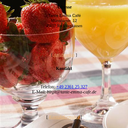
Adresse
Tante Emma Café
Münsterstr. 12
45657 Recklinghausen
[
Anfahrtsplan
]
Kontakt
Telefon:
+49 2361 25 327
E-Mail:
birgit@tante-emma-cafe.de
[
Kontaktformular
]