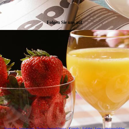
Folgen Sie uns auf
Startseite
|
Impressum
|
Datenschutzerklärung
|
Kontakt
|
Anfahrt
|
Seite weiterempfehlen