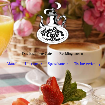
Das besondere Café
in Recklinghausen
Aktuell
Über uns
Speisekarte
Tischreservierung