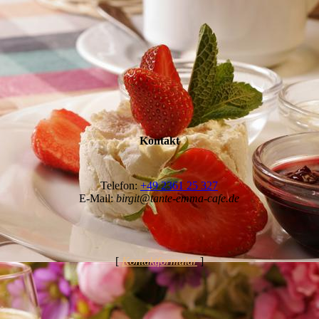
Kontakt
Telefon:
+49 2361 25 327
E-Mail:
birgit@tante-emma-cafe.de
[
Kontaktformular
]