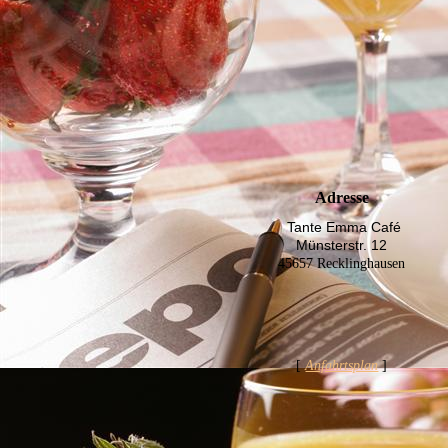
Adresse
Tante Emma Café
Münsterstr. 12
45657 Recklinghausen
[
Anfahrtsplan
]